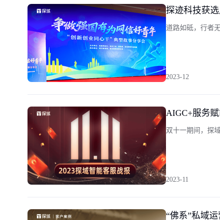
探迹科技获选
道路如砥，行者
2023-12
AIGC+服务
双十一期间，探域
2023-11
“佛系”私域