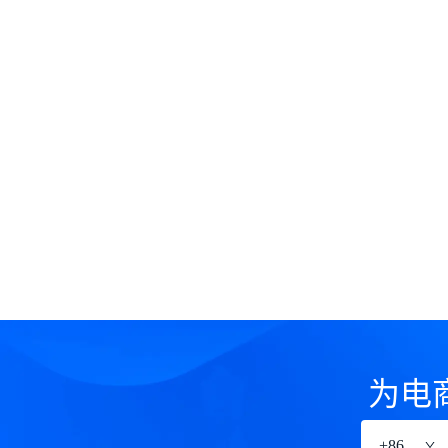
为电
+
86