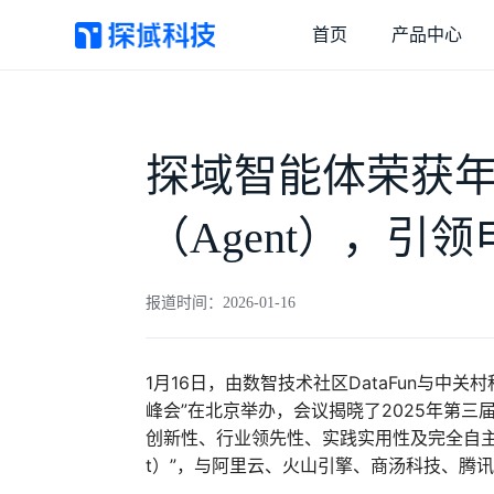
首页
产品中心
探域智能体
客服效率和营收双增长
探域智能体荣获
（Agent），引
抖店外呼
抖店用户和订单强触达
报道时间：2026-01-16
1月16日，由数智技术社区DataFun与中关村
峰会”在北京举办，会议揭晓了2025年第三
创新性、行业领先性、实践实用性及完全自主
t）”，与阿里云、火山引擎、商汤科技、腾