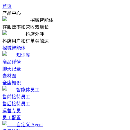
首页
产品中心
探域智能体
客服效率和营收双增长
抖店外呼
抖店用户和订单强触达
探域智能体
知识库
商品详情
聊天记录
素材图
全店知识
智能体员工
售前接待员工
售后接待员工
运营专员
员工配置
自定义 Agent