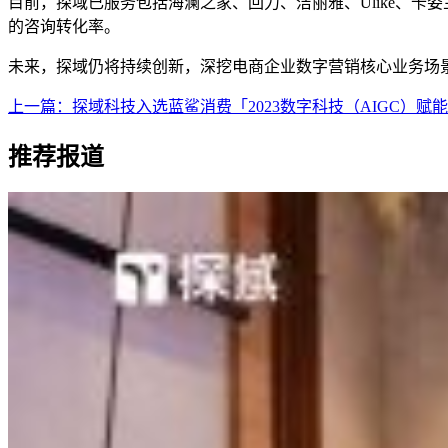
目前，探域已服务包括海澜之家、回力、洁丽雅、Ulike、卡姿兰
的咨询转化率。
未来，探域仍将持续创新，深挖电商企业数字营销核心业务场
上一篇：
探域科技入选蓝鲨消费「2023数字科技（AIGC）赋能
推荐报道