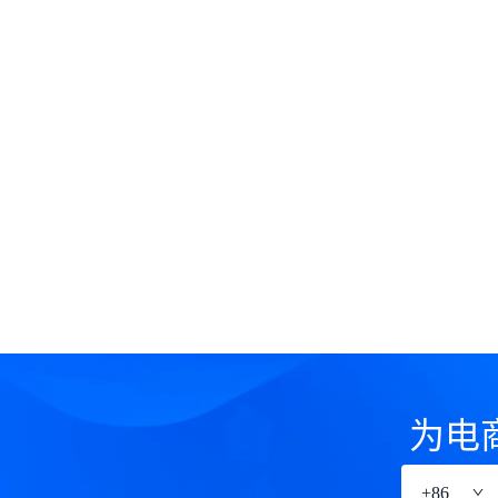
为电
+
86