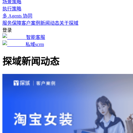
场景策略
执行策略
多 Agents 协同
服务保障
客户案例
新闻动态
关于探域
登录
智能客服
私域scrm
探域新闻动态